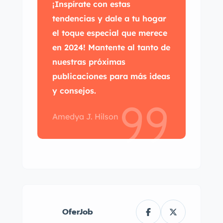
¡Inspírate con estas
tendencias y dale a tu hogar
el toque especial que merece
en 2024! Mantente al tanto de
nuestras próximas
publicaciones para más ideas
y consejos.
Amedya J. Hilson
OferJob