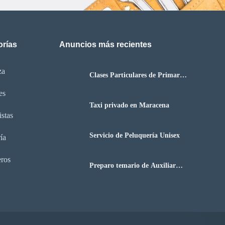
orías
Anuncios más recientes
za
Clases Particulares de Primaria
y Secundaria
es
Taxi privado en Maracena
istas
Servicio de Peluquería Unisex
ría
eros
Preparo temario de Auxiliar
Administrativo del Estado