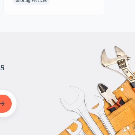
tutoring services
s