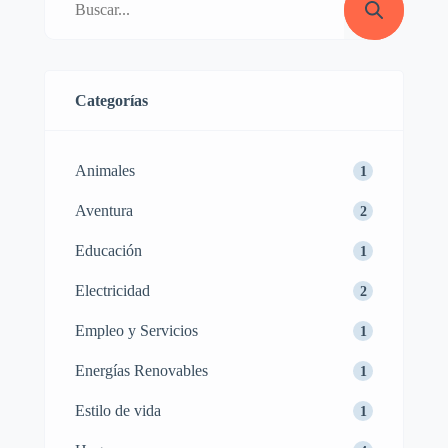
pequeñas reformas y la ayuda de manitas
especializados. ¡Prepárate para
transformar tu […]
Categorías
Animales
1
Aventura
2
Educación
1
Electricidad
2
Empleo y Servicios
1
Energías Renovables
1
Estilo de vida
1