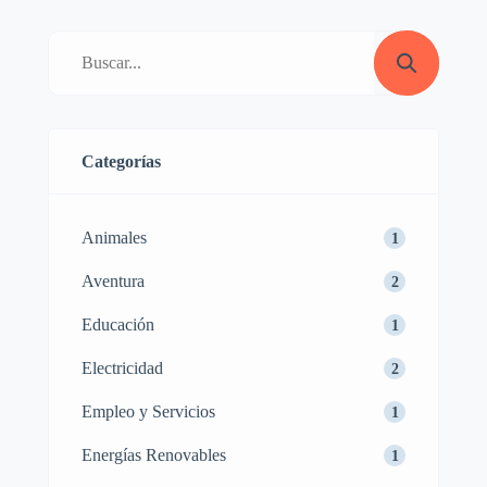
¡No busques más! Oferjob es la
plataforma perfecta para que electricistas,
albañiles, pintores, mecánicos, cocineros,
diseñadores de interiores, paseadores de
perros, […]
Categorías
Animales
1
Aventura
2
Educación
1
Electricidad
2
Empleo y Servicios
1
Energías Renovables
1