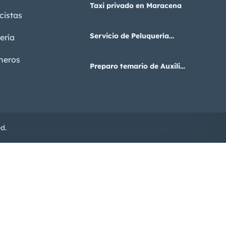
Taxi privado en Maracena
icistas
Servicio de Peluquería
ería
Unisex
neros
Preparo temario de Auxiliar
Administrativo del Estado
d.