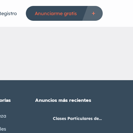
Registro
Anunciarme gratis
orías
Anuncios más recientes
eza
Clases Particulares de
Primaria y Secundaria
les