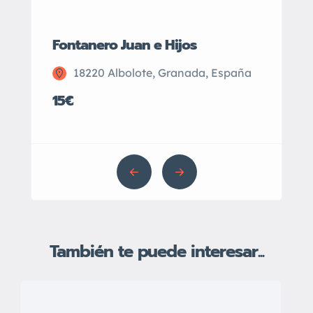
Fontanero Juan e Hijos
Servicio
Profesio
18220 Albolote, Granada, España
Calah
15€
12€
También te puede interesar...